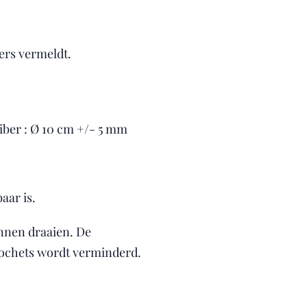
ders vermeldt.
liber : Ø 10 cm +/- 5 mm
aar is.
unnen draaien. De
icochets wordt verminderd.