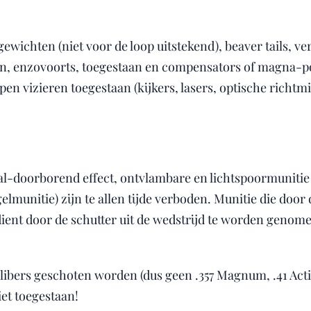
pgewichten (niet voor de loop uitstekend), beaver tails, v
, enzovoorts, toegestaan en compensators of magna-po
pen vizieren toegestaan (kijkers, lasers, optische richtmi
al-doorborend effect, ontvlambare en lichtspoormuniti
lmunitie) zijn te allen tijde verboden. Munitie die door 
ent door de schutter uit de wedstrijd te worden genomen
bers geschoten worden (dus geen .357 Magnum, .41 Actio
iet toegestaan!