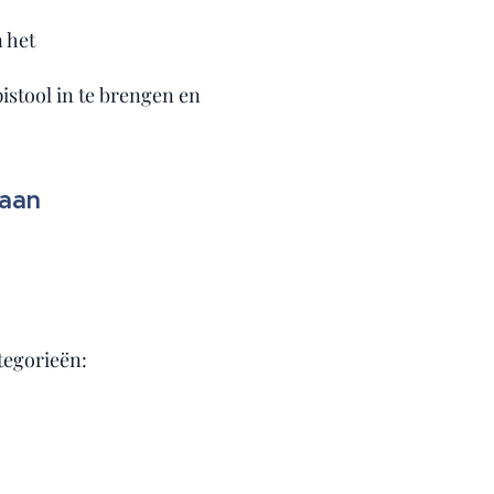
 het
istool in te brengen en
baan
tegorieën: