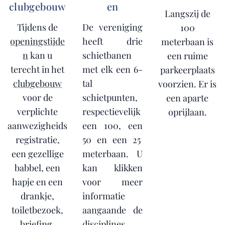
clubgebouw
en
Langszij de
Tijdens de
De vereniging
100
openingstijde
heeft drie
meterbaan is
n
kan u
schietbanen
een ruime
terecht in het
met elk een 6-
parkeerplaats
clubgebouw
tal
voorzien. Er is
voor de
schietpunten,
een aparte
verplichte
respectievelijk
oprijlaan.
aanwezigheids
een 100, een
registratie,
50 en een 25
een gezellige
meterbaan. U
babbel, een
kan klikken
hapje en een
voor meer
drankje,
informatie
toiletbezoek,
aangaande de
briefing,
disciplines.