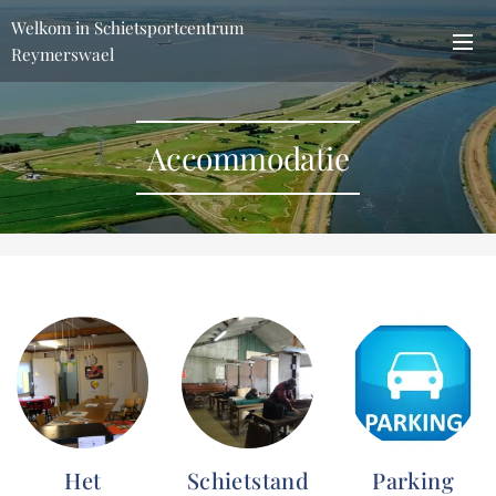
Welkom in Schietsportcentrum
Reymerswael
Accommodatie
Het
Schietstand
Parking