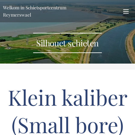
Welkom in Schietsportcentrum
Reymerswael
Silhouet schieten
Klein kaliber
(Small bore)