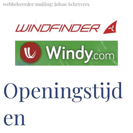
webbeheerder/mailing: Johan Schryvers
Openingstijd
en